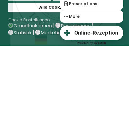
Prescriptions
Alle Cookies erlauben
More
Cookie Einstellungen:
Grundfunktionen
Einstellungen
Statistik
Marketing
Online-Rezeption
Deutsch
321 MED
Powered by