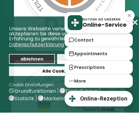
❌
NUTZEN SIE UNSEREN
Online-Service
Unsere Webseite verwendet Cookies,
akzeptieren Sie diese um eine bestmögliche
Erfahrung zu gewährleisten.
Contact
Datenschutzerklärung
Appointments
ablehnen
Auswahl bestätigen
Prescriptions
Alle Cookies erlauben
More
Cookie Einstellungen:
Grundfunktionen
Einstellungen
Statistik
Marketing
Online-Rezeption
Deutsch
321 MED
Powered by